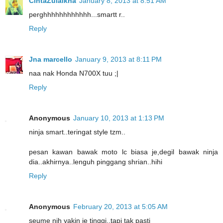
CintaZulaikha
January 8, 2013 at 8:51 AM
perghhhhhhhhhhhh...smartt r..
Reply
Jna marcello
January 9, 2013 at 8:11 PM
naa nak Honda N700X tuu ;|
Reply
Anonymous
January 10, 2013 at 1:13 PM
ninja smart..teringat style tzm..
pesan kawan bawak moto lc biasa je,degil bawak ninja
dia..akhirnya..lenguh pinggang shrian..hihi
Reply
Anonymous
February 20, 2013 at 5:05 AM
seume nih yakin je tinggi..tapi tak pasti